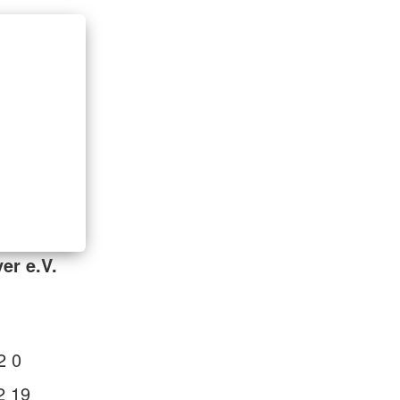
er e.V.
2 0
2 19