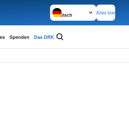
Sprache wechseln zu
Alles klar
les
Spenden
Das DRK