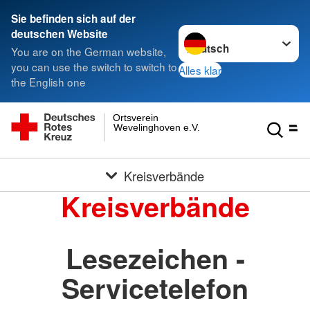
Sie befinden sich auf der
Sprache wechseln zu
deutschen Website
You are on the German website,
you can use the switch to switch to
Alles klar
the English one
Ortsverein
Wevelinghoven e.V.
Kreisverbände
Kreisverbände
Lesezeichen -
Servicetelefon