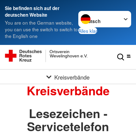
Sie befinden sich auf der
Sprache wechseln zu
deutschen Website
You are on the German website,
you can use the switch to switch to
Alles klar
the English one
Ortsverein
Wevelinghoven e.V.
Kreisverbände
Kreisverbände
Lesezeichen -
Servicetelefon