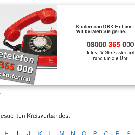
Kostenlose DRK-Hotline.
Wir beraten Sie gerne.
08000
365
000
Infos für Sie kostenfrei
rund um die Uhr
e
gesuchten Kreisverbandes.
H
I
J
K
L
M
N
O
P
Q
R
S