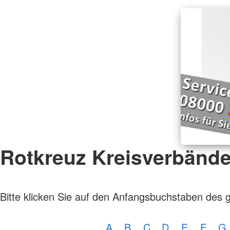
Rotkreuz Kreisverbänd
Bitte klicken Sie auf den Anfangsbuchstaben des 
A
B
C
D
E
F
G