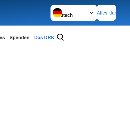
Sprache wechseln zu
Alles klar
les
Spenden
Das DRK