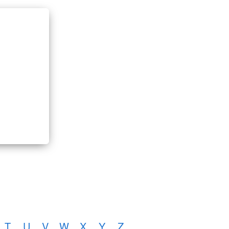
T
U
V
W
X
Y
Z