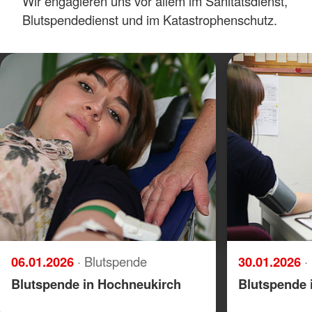
Wir engagieren uns vor allem im Sanitätsdienst,
Blutspendedienst und im Katastrophenschutz.
06.01.2026
· Blutspende
30.01.2026
·
Blutspende in Hochneukirch
Blutspende 