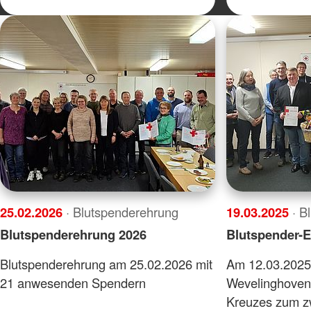
25.02.2026
· Blutspenderehrung
19.03.2025
· B
Blutspenderehrung 2026
Blutspender-E
Blutspenderehrung am 25.02.2026 mit
Am 12.03.2025 
21 anwesenden Spendern
Wevelinghoven
Kreuzes zum zw