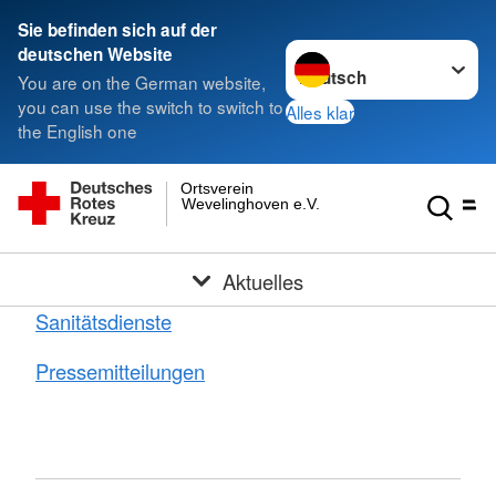
Sie befinden sich auf der
Sprache wechseln zu
deutschen Website
You are on the German website,
you can use the switch to switch to
Alles klar
the English one
Ortsverein
Wevelinghoven e.V.
Aktuelles
Sanitätsdienste
Pressemitteilungen