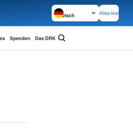
Sprache wechseln zu
Alles klar
les
Spenden
Das DRK