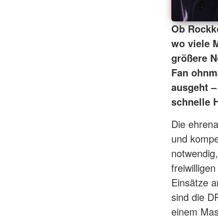
Ob Rockko
wo viele 
größere No
Fan ohnmä
ausgeht –
schnelle H
Die ehrena
und kompet
notwendig,
freiwillige
Einsätze a
sind die D
einem Mass