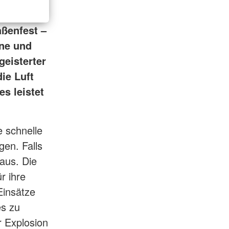
aßenfest –
ne und
geisterter
ie Luft
s leistet
e schnelle
en. Falls
aus. Die
r ihre
Einsätze
es zu
r Explosion