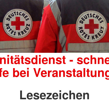
nitätsdienst - schne
lfe bei Veranstaltun
Lesezeichen