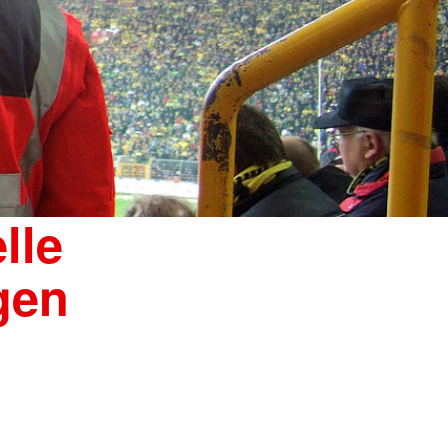
lle
gen