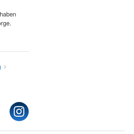
 haben
orge.
g