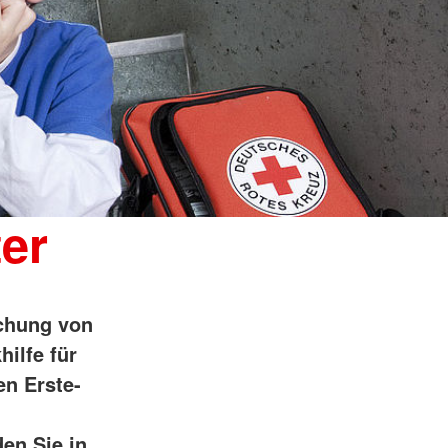
ter
schung von
hilfe für
en Erste-
en Sie in