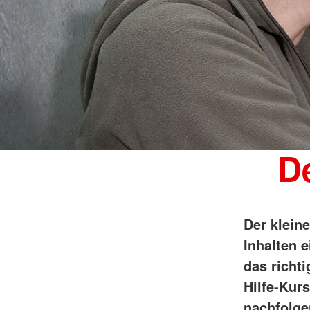
De
Der klein
Inhalten e
das richti
Hilfe-Kur
nachfolge