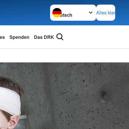
Sprache wechseln zu
Alles klar
les
Spenden
Das DRK