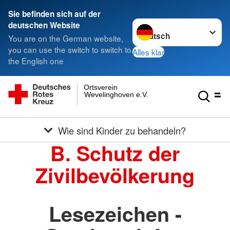
Sie befinden sich auf der
Sprache wechseln zu
deutschen Website
You are on the German website,
you can use the switch to switch to
Alles klar
the English one
Ortsverein
Wevelinghoven e.V.
Wie sind Kinder zu behandeln?
B. Schutz der
Zivilbevölkerung
Lesezeichen -