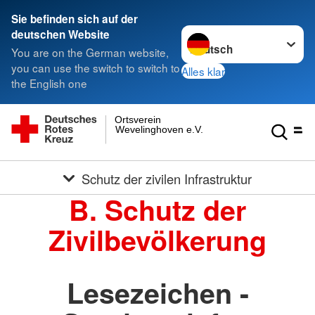
Sie befinden sich auf der
Sprache wechseln zu
deutschen Website
You are on the German website,
you can use the switch to switch to
Alles klar
the English one
Ortsverein
Wevelinghoven e.V.
Schutz der zivilen Infrastruktur
B. Schutz der
Zivilbevölkerung
Lesezeichen -